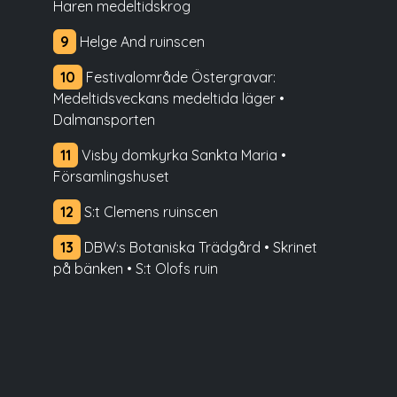
Haren medeltidskrog
9
Helge And ruinscen
10
Festivalområde Östergravar:
Medeltidsveckans medeltida läger •
Dalmansporten
11
Visby domkyrka Sankta Maria •
Församlingshuset
12
S:t Clemens ruinscen
13
DBW:s Botaniska Trädgård • Skrinet
på bänken • S:t Olofs ruin
14
Kapitelhusgården medeltidskrog •
kursgård • marknad • scen Forum
Kapitulum
15
S:t Lars ruinscen • Drottens ruinscen