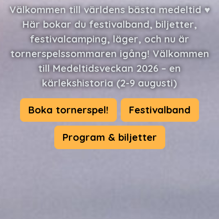
Välkommen till världens bästa medeltid ♥︎
Här bokar du festivalband, biljetter,
festivalcamping, läger, och nu är
tornerspelssommaren igång! Välkommen
till Medeltidsveckan 2026 – en
kärlekshistoria (2-9 augusti)
Boka tornerspel!
Festivalband
Program & biljetter