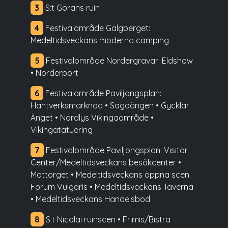
3
S:t Görans ruin
4
Festivalområde Galgberget:
Medeltidsveckans moderna camping
5
Festivalområde Nordergravar: Eldshow
• Norderport
6
Festivalområde Paviljongsplan:
Hantverksmarknad • Sagoängen • Gycklar
Änget • Nordlys Vikingaområde •
Vikingatatuering
7
Festivalområde Paviljongsplan: Visitor
Center/Medeltidsveckans besökcenter •
Mattorget • Medeltidsveckans öppna scen
Forum Vulgaris • Medeltidsveckans Taverna
• Medeltidsveckans Handelsbod
8
S:t Nicolai ruinscen • Frimis/Bistra