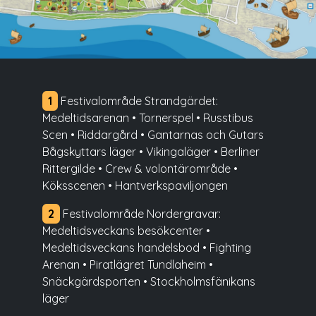
1
Festivalområde Strandgärdet:
Medeltidsarenan • Tornerspel • Russtibus
Scen • Riddargård • Gantarnas och Gutars
Bågskyttars läger • Vikingaläger • Berliner
Rittergilde • Crew & volontärområde •
Köksscenen • Hantverkspaviljongen
2
Festivalområde Nordergravar:
Medeltidsveckans besökcenter •
Medeltidsveckans handelsbod • Fighting
Arenan • Piratlägret Tundlaheim •
Snäckgärdsporten • Stockholmsfänikans
läger