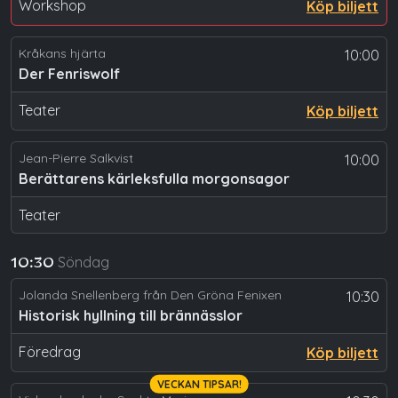
Workshop
Köp biljett
Kråkans hjärta
10:00
Der Fenriswolf
Teater
Köp biljett
Jean-Pierre Salkvist
10:00
Berättarens kärleksfulla morgonsagor
Teater
Söndag
10:30
Jolanda Snellenberg från Den Gröna Fenixen
10:30
Historisk hyllning till brännässlor
Föredrag
Köp biljett
VECKAN TIPSAR!