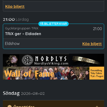
Köp biljett
Lördag
21:00
FÅ BILJETTER KVAR
Gycklargruppen TRiX
21:00
TRiX ger – Eldiaden
Eldshow
Köp biljett
Söndag
2026-08-02