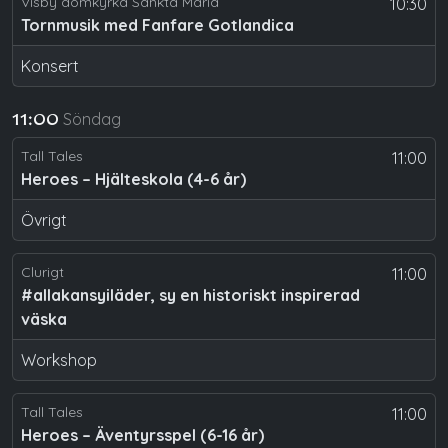
Visby domkyrka Sankta Maria
10:30
Tornmusik med Fanfare Gotlandica
Konsert
Söndag
11:00
Tall Tales
11:00
Heroes – Hjälteskola (4-6 år)
Övrigt
Clurigt
11:00
#allakansyiläder, sy en historiskt inspirerad
väska
Workshop
Tall Tales
11:00
Heroes – Äventyrsspel (6-16 år)