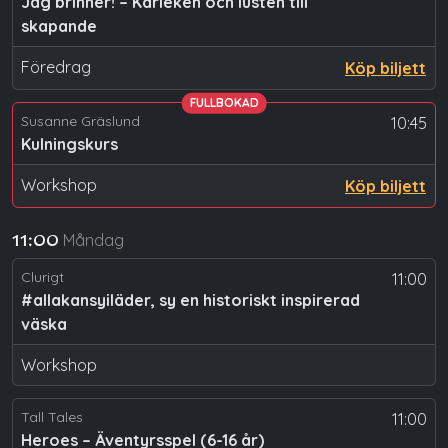
Jag brinner! – Kärleken och lusten till
skapande
Föredrag
Köp biljett
FULLBOKAD
Susanne Gräslund
10:45
Kulningskurs
Workshop
Köp biljett
Måndag
11:00
Clurigt
11:00
#allakansyiläder, sy en historiskt inspirerad
väska
Workshop
Tall Tales
11:00
Heroes – Äventyrsspel (6-16 år)