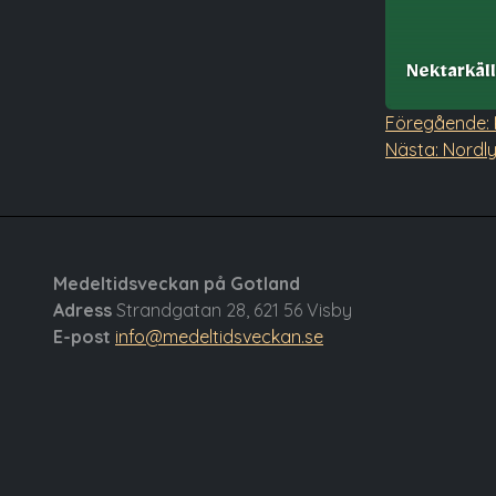
Nektarkäl
Inläggs
Föregående:
Nästa:
Nordly
Medeltidsveckan på Gotland
Adress
Strandgatan 28, 621 56 Visby
E-post
info@medeltidsveckan.se