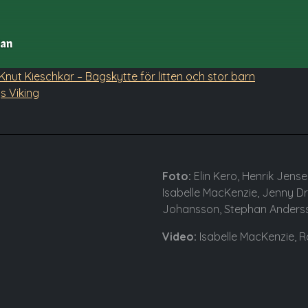
lan
navigering
Knut Kieschkar – Bagskytte för litten och stor barn
s Viking
Foto:
Elin Kero, Henrik Jens
Isabelle MacKenzie, Jenny Dr
Johansson, Stephan Andersso
Video:
Isabelle MacKenzie, R