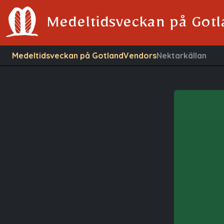
Medeltidsveckan på Got
Medeltidsveckan på Gotland
Vendors
Nektarkällan