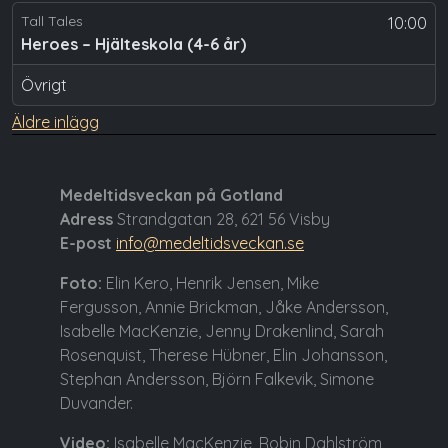
Tall Tales
10:00
Heroes – Hjälteskola (4-6 år)
Övrigt
Inläggsnavigering
Äldre inlägg
Medeltidsveckan på Gotland
Adress
Strandgatan 28, 621 56 Visby
E-post
info@medeltidsveckan.se
Foto:
Elin Kero, Henrik Jensen, Mike
Fergusson, Annie Brickman, Jåke Andersson,
Isabelle MacKenzie, Jenny Drakenlind, Sarah
Rosenquist, Therese Hübner, Elin Johansson,
Stephan Andersson, Björn Falkevik, Simone
Duvander.
Video:
Isabelle MacKenzie, Robin Dahlström,