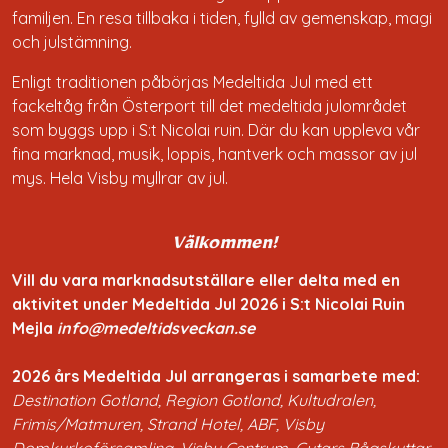
familjen. En resa tillbaka i tiden, fylld av gemenskap, magi
och julstämning.
Enligt traditionen påbörjas Medeltida Jul med ett
fackeltåg från Österport till det medeltida julområdet
som byggs upp i S:t Nicolai ruin. Där du kan uppleva vår
fina marknad, musik, loppis, hantverk och massor av jul
mys. Hela Visby myllrar av jul.
Välkommen!
Vill du vara marknadsutställare eller delta med en
aktivitet under Medeltida Jul 2026 i S:t Nicolai Ruin
Mejla
info@medeltidsveckan.se
2026 års Medeltida Jul arrangeras i samarbete med:
Destination Gotland, Region Gotland, Kultudralen,
Frimis/Matmuren, Strand Hotel, ABF, Visby
Domkyrkoförsamling, Visby Centrum, Gutars Bågskyttar,