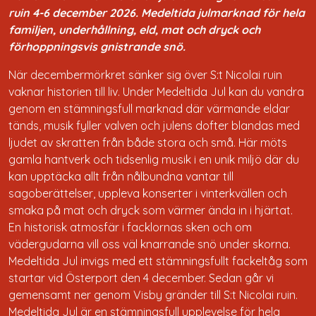
ruin 4-6 december 2026. Medeltida julmarknad för hela
familjen, underhållning, eld, mat och dryck och
förhoppningsvis gnistrande snö.
När decembermörkret sänker sig över S:t Nicolai ruin
vaknar historien till liv. Under Medeltida Jul kan du vandra
genom en stämningsfull marknad där värmande eldar
tänds, musik fyller valven och julens dofter blandas med
ljudet av skratten från både stora och små. Här möts
gamla hantverk och tidsenlig musik i en unik miljö där du
kan upptäcka allt från nålbundna vantar till
sagoberättelser, uppleva konserter i vinterkvällen och
smaka på mat och dryck som värmer ända in i hjärtat.
En historisk atmosfär i facklornas sken och om
vädergudarna vill oss väl knarrande snö under skorna.
Medeltida Jul invigs med ett stämningsfullt fackeltåg som
startar vid Österport den 4 december. Sedan går vi
gemensamt ner genom Visby gränder till S:t Nicolai ruin.
Medeltida Jul är en stämningsfull upplevelse för hela