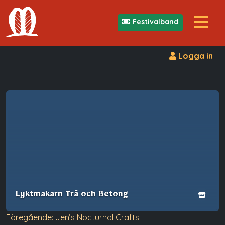
Festivalband
Logga in
Lyktmakarn Trä och Betong
Inläggsnavigering
Föregående:
Jen’s Nocturnal Crafts