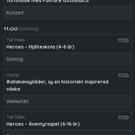
Tornmusik med Fanfare Gotlandica
Konzert
Sonntag
11:00
Tall Tales
11:00
Heroes – Hjälteskola (4-6 år)
Sonstig
Clurigt
11:00
#allakansyiläder, sy en historiskt inspirerad
väska
Werkstatt
Tall Tales
11:00
Heroes – Äventyrsspel (6-16 år)