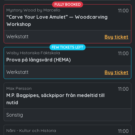
FULLY BOOKED
Mystory Wood by Marcello
11:00
“Carve Your Love Amulet” — Woodcarving
Workshop
Werkstatt
Buy ticket
FEW TICKETS LEFT
Wisby Historiska Fäktskola
11:00
Prova på långsvärd (HEMA)
Werkstatt
Buy ticket
Max Persson
11:00
M.P. Bagpipes, säckpipor från medeltid till
nutid
Sonstig
Nåni - Kultur och Historia
11:00