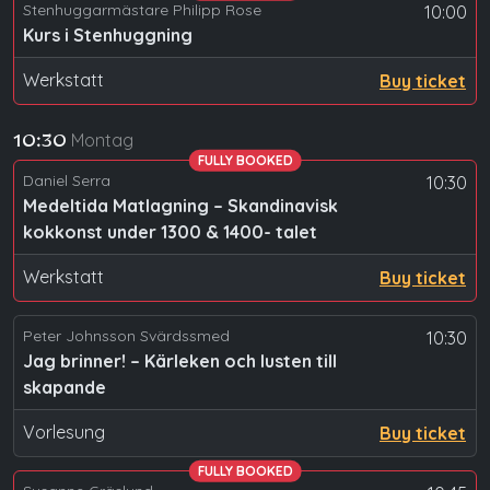
Stenhuggarmästare Philipp Rose
10:00
Kurs i Stenhuggning
Werkstatt
Buy ticket
Montag
10:30
FULLY BOOKED
Daniel Serra
10:30
Medeltida Matlagning – Skandinavisk
kokkonst under 1300 & 1400- talet
Werkstatt
Buy ticket
Peter Johnsson Svärdssmed
10:30
Jag brinner! – Kärleken och lusten till
skapande
Vorlesung
Buy ticket
FULLY BOOKED