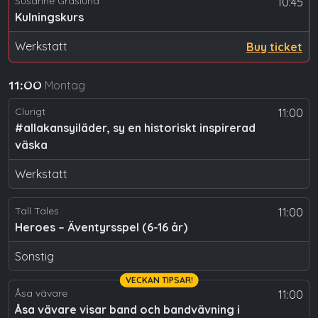
Susanne Gräslund
10:45
Kulningskurs
Werkstatt
Buy ticket
Montag
11:00
Clurigt
11:00
#allakansyiläder, sy en historiskt inspirerad
väska
Werkstatt
Tall Tales
11:00
Heroes – Äventyrsspel (6-16 år)
Sonstig
VECKAN TIPSAR!
Åsa vävare
11:00
Åsa vävare visar band och bandvävning i