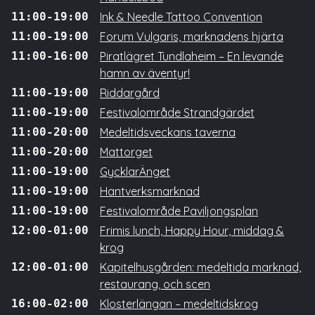
11:00-19:00
Ink & Needle Tattoo Convention
11:00-19:00
Forum Vulgaris, marknadens hjärta
11:00-16:00
Piratlägret Tundlaheim – En levande
hamn av äventyr!
11:00-19:00
Riddargård
11:00-19:00
Festivalområde Strandgärdet
11:00-20:00
Medeltidsveckans taverna
11:00-20:00
Mattorget
11:00-19:00
GycklarÄnget
11:00-19:00
Hantverksmarknad
11:00-19:00
Festivalområde Paviljongsplan
12:00-01:00
Frimis lunch, Happy Hour, middag &
krog
12:00-01:00
Kapitelhusgården: medeltida marknad,
restaurang, och scen
16:00-02:00
Klosterlängan – medeltidskrog