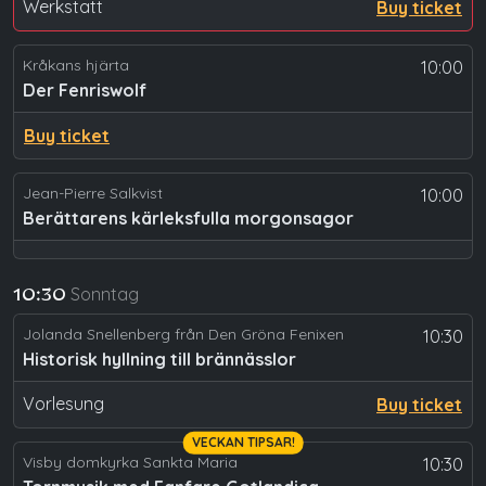
Werkstatt
Buy ticket
Kråkans hjärta
10:00
Der Fenriswolf
Buy ticket
Jean-Pierre Salkvist
10:00
Berättarens kärleksfulla morgonsagor
Sonntag
10:30
Jolanda Snellenberg från Den Gröna Fenixen
10:30
Historisk hyllning till brännässlor
Vorlesung
Buy ticket
VECKAN TIPSAR!
Visby domkyrka Sankta Maria
10:30